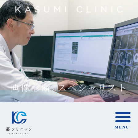
画像診断
画像診断
画像診断
診断結果
診断結果
診断結果
最先端
最先端
最先端
スペシャリスト
スペシャリスト
スペシャリスト
医療システム
医療システム
医療システム
クラウド共有
クラウド共有
クラウド共有
の
の
の
の
の
の
の
の
の