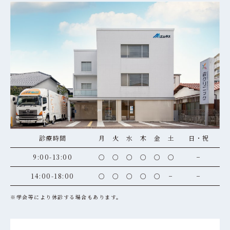
診療時間
月
火
水
木
金
土
日・祝
9:00-13:00
○
○
○
○
○
○
−
14:00-18:00
○
○
○
○
○
−
−
※学会等により休診する場合もあります。