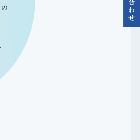
どの
、
。