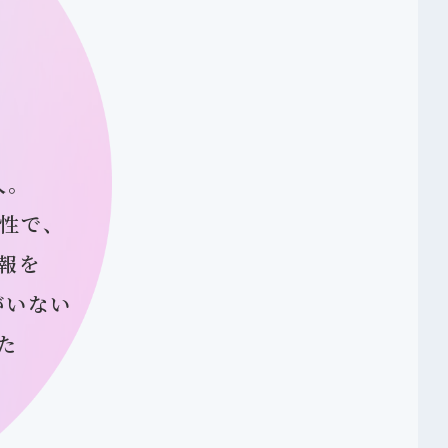
入。
便性で、
報を
がいない
た