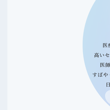
医
高いセ
医
すばや