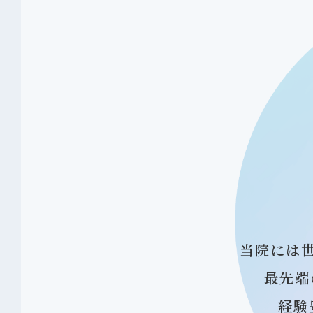
当院には
最先端
経験